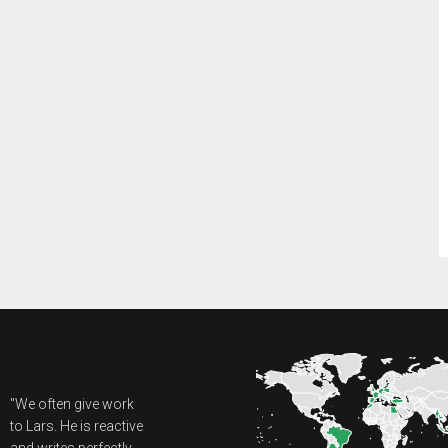
"We often give work
to Lars. He is reactive
and writes perfectly.