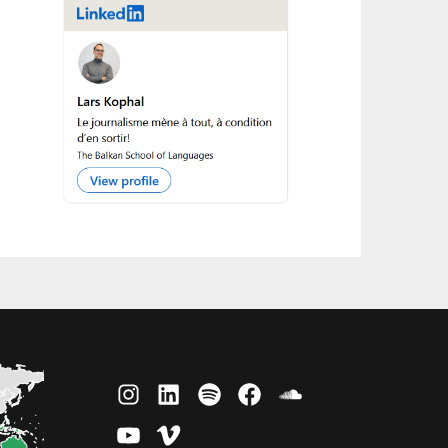
Instagram
LinkedIn
Spotify
Facebook
SoundCloud
YouTube
Vimeo