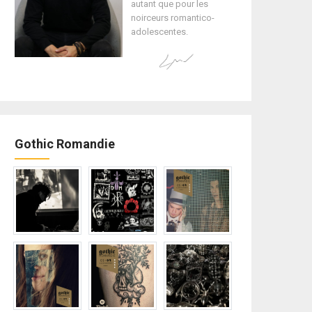
autant que pour les
noirceurs romantico-
adolescentes.
Gothic Romandie