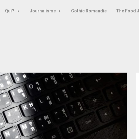
Qui?
Journalisme
Gothic Romandie
The Food 