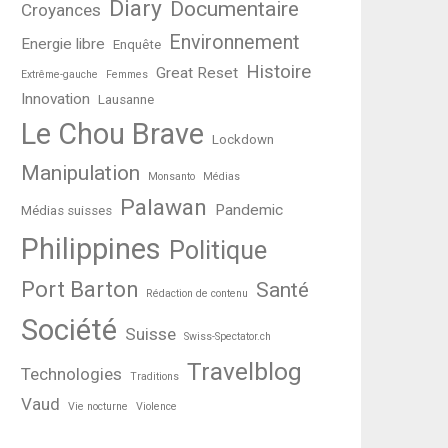
Diary
Documentaire
Croyances
Environnement
Energie libre
Enquête
Histoire
Great Reset
Extrême-gauche
Femmes
Innovation
Lausanne
Le Chou Brave
Lockdown
Manipulation
Monsanto
Médias
Palawan
Pandemic
Médias suisses
Philippines
Politique
Port Barton
Santé
Rédaction de contenu
Société
Suisse
Swiss-Spectator.ch
Travelblog
Technologies
Traditions
Vaud
Vie nocturne
Violence