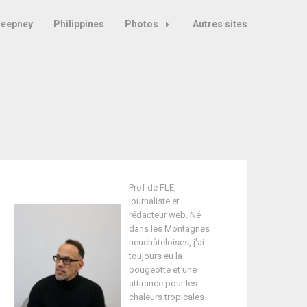
Jeepney
Philippines
Photos
Autres sites
Prof de FLE,
journaliste et
rédacteur web. Né
dans les Montagnes
neuchâteloises, j'ai
toujours eu la
bougeotte et une
attirance pour les
chaleurs tropicales