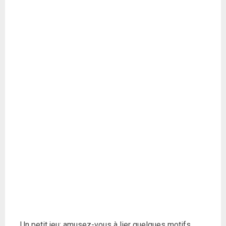
Un petit jeu: amusez-vous à lier quelques motifs