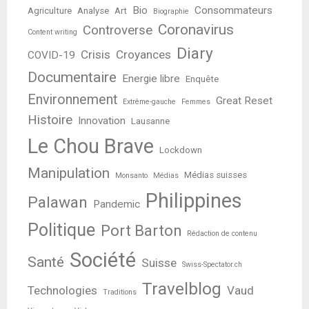
Bio
Consommateurs
Agriculture
Analyse
Art
Biographie
Coronavirus
Controverse
Content writing
Diary
Crisis
Croyances
COVID-19
Documentaire
Energie libre
Enquête
Environnement
Great Reset
Extrême-gauche
Femmes
Histoire
Innovation
Lausanne
Le Chou Brave
Lockdown
Manipulation
Médias suisses
Monsanto
Médias
Philippines
Palawan
Pandemic
Politique
Port Barton
Rédaction de contenu
Société
Santé
Suisse
Swiss-Spectator.ch
Travelblog
Technologies
Vaud
Traditions